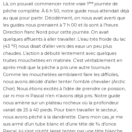
ère
Là, on pouvait commencer notre vraie 1
journée de
pêche complète. À 6 h 50, notre guide nous attendait déjà
au quai pour partir. Décidément, on nous avait averti que
les guides nous prenaient à 7 h 00 et ils sont à l’heure.
Direction franc Nord pour cette journée. On avait
quelques affluents à aller travailler. L’eau très froide du lac
(43 °F) nous disait d’aller vers des eaux un peu plus
chaudes. L’action a débuté lentement avec quelques
truites mouchetées en matinée. C’est véritablement en
après-midi que la pêche a pris une autre tournure.
Comme les mouchetées semblaient faire les difficiles,
nous avons décidé d’aller tenter l’omble chevalier (
Arctic
Char
). Nous étions excités à l’idée de prendre ce poisson,
car ni moi ni Pascal n’en n’avions déjà pris. Notre guide
nous amène sur un plateau rocheux où la profondeur
variait de 25 à 40 pieds. Pour bien travailler le secteur,
nous avons pêché à la dandinette. Dans mon cas, je me
suis armé d’un tube blanc et d’une tête de ¾ d’once.
Pascal, lui s’est plutôt laissé tenter par une tête blanche