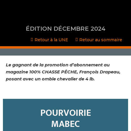
Aller
au
contenu
ÉDITION DÉCEMBRE 2024
Retour à la UNE
Retour au sommaire
Le gagnant de la promotion d’abonnement au
magazine 100% CHASSE PÊCHE, François Drapeau,
posant avec un omble chevalier de 4 lb.
POURVOIRIE
MABEC